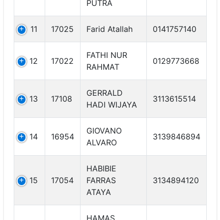
PUTRA
11
17025
Farid Atallah
0141757140
FATHI NUR
12
17022
0129773668
RAHMAT
GERRALD
13
17108
3113615514
HADI WIJAYA
GIOVANO
14
16954
3139846894
ALVARO
HABIBIE
15
17054
FARRAS
3134894120
ATAYA
HAMAS