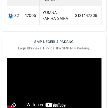
YUMNA
32
17005
3131447809
FARIHA SAIRA
SMP NEGERI 4 PADANG
Lagu Bhinneka Tunggal Ika SMP N 4 Padang.