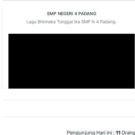
SMP NEGERI 4 PADANG
Lagu Bhinneka Tunggal Ika SMP N 4 Padang.
Pengunjung Hari ini :
11
Oran