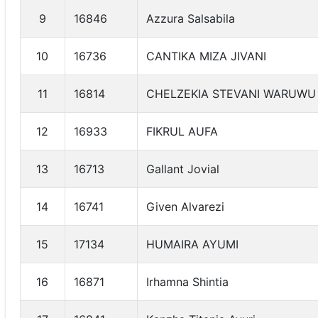
9
16846
Azzura Salsabila
10
16736
CANTIKA MIZA JIVANI
11
16814
CHELZEKIA STEVANI WARUWU
12
16933
FIKRUL AUFA
13
16713
Gallant Jovial
14
16741
Given Alvarezi
15
17134
HUMAIRA AYUMI
16
16871
Irhamna Shintia