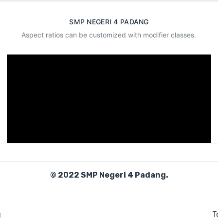
SMP NEGERI 4 PADANG
Aspect ratios can be customized with modifier classes.
© 2022 SMP Negeri 4 Padang.
g
T