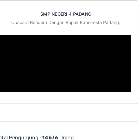
SMP NEGERI 4 PADANG
Upacara Bendera Dengan Bapak Kapolresta Padang.
otal Pengunjung :
14676
Orang