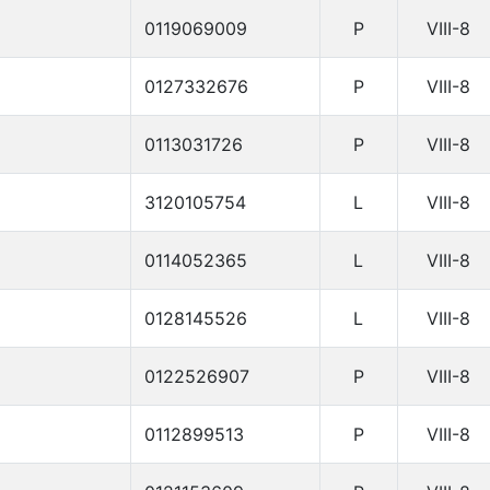
0119069009
P
VIII-8
0127332676
P
VIII-8
0113031726
P
VIII-8
3120105754
L
VIII-8
0114052365
L
VIII-8
0128145526
L
VIII-8
0122526907
P
VIII-8
0112899513
P
VIII-8