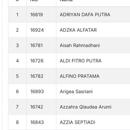
1
16819
ADRIYAN DAFA PUTRA
2
16924
ADZKA ALFATAR
3
16781
Aisah Rahmadhani
4
16726
ALDI FITRO PUTRA
5
16782
ALFINO PRATAMA
6
16893
Arigea Sasriani
7
16742
Azzahra Qlaudea Arumi
8
16843
AZZIA SEPTIADI