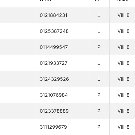
0121884231
L
VIII-8
0125387248
L
VIII-8
0114499547
P
VIII-8
0121933727
L
VIII-8
3124329526
L
VIII-8
3121076984
P
VIII-8
0123378889
P
VIII-8
3111299679
P
VIII-8