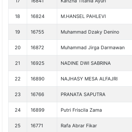
17
16841
Kanzha Titania Ayuri
18
16824
M.HANSEL PAHLEVI
19
16755
Muhammad Dzaky Denino
20
16872
Muhammad Jirga Darmawan
21
16925
NADINE DWI SABRINA
22
16890
NAJHASY MESA ALFAJRI
23
16766
PRANATA SAPUTRA
24
16899
Putri Friscila Zama
25
16771
Rafa Abrar Fikar