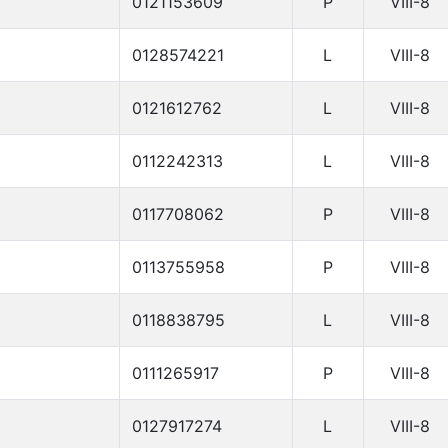
0121153609
P
VIII-8
0128574221
L
VIII-8
0121612762
L
VIII-8
0112242313
L
VIII-8
0117708062
P
VIII-8
0113755958
P
VIII-8
0118838795
L
VIII-8
0111265917
P
VIII-8
0127917274
L
VIII-8