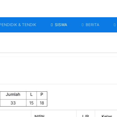
PENDIDIK & TENDIK
SISWA
BERITA
Jumlah
L
P
33
15
18
NISN
L/P
Kelas