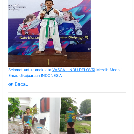
Selamat untuk anak kita
VASCA LINDU DELOVRI
Meraih Medali
Emas dikejuaraan INDONESIA
Baca..